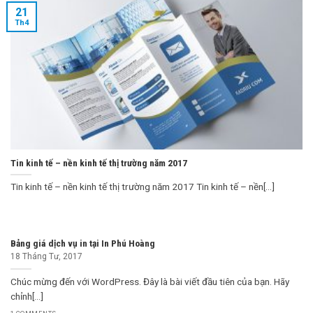
21
Th4
Tin kinh tế – nền kinh tế thị trường năm 2017
Tin kinh tế – nền kinh tế thị trường năm 2017 Tin kinh tế – nền[...]
Bảng giá dịch vụ in tại In Phú Hoàng
18 Tháng Tư, 2017
Chúc mừng đến với WordPress. Đây là bài viết đầu tiên của bạn. Hãy
chỉnh[...]