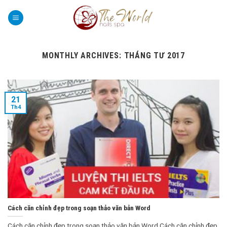
Skip
0
to
content
MONTHLY ARCHIVES:
THÁNG TƯ 2017
21
Th4
Cách căn chỉnh đẹp trong soạn thảo văn bản Word
Cách căn chỉnh đẹp trong soạn thảo văn bản Word Cách căn chỉnh đẹp