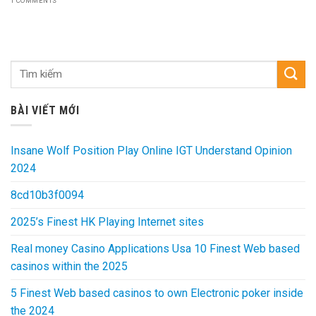
1 COMMENTS
BÀI VIẾT MỚI
Insane Wolf Position Play Online IGT Understand Opinion
2024
8cd10b3f0094
2025’s Finest HK Playing Internet sites
Real money Casino Applications Usa 10 Finest Web based
casinos within the 2025
5 Finest Web based casinos to own Electronic poker inside
the 2024