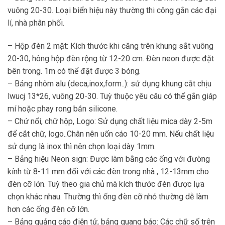
vuông 20-30. Loại biển hiệu này thường thi công gắn các đại
lí, nhà phân phối.
– Hộp đèn 2 mặt: Kích thước khi căng trên khung sắt vuông
20-30, hông hộp đèn rộng từ 12-20 cm. Đèn neon được đặt
bên trong. 1m có thể đặt được 3 bóng.
– Bảng nhôm alu (deca,inox,form..): sử dụng khung cắt chịu
lwucj 13*26, vuông 20-30. Tuỳ thuộc yêu câu có thể gắn giáp
mí hoặc phay rong bắn silicone.
– Chứ nổi, chữ hộp, Logo: Sử dụng chất liệu mica dày 2-5m
để cắt chữ, logo..Chân nên uốn cáo 10-20 mm. Nếu chất liệu
sử dụng là inox thì nên chọn loại dày 1mm.
– Bảng hiệu Neon sign: Được làm bằng các ống với đường
kính từ 8-11 mm đối với các đèn trong nhà , 12-13mm cho
đèn cỡ lớn. Tuỳ theo gia chủ mà kích thước đèn được lựa
chọn khác nhau. Thường thì ống đèn cỡ nhỏ thường dễ làm
hơn các ống đèn cỡ lớn.
– Bảng quảng cáo điện tử, bảng quang báo: Các chữ số trên