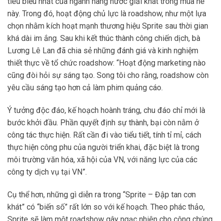
tiêu biểu nhất của ngành hàng nước giải khát trong mùa hè
này. Trong đó, hoạt động chủ lực là roadshow, như một lựa
chọn nhằm kích hoạt mạnh thương hiệu Sprite sau thời gian
khá dài im ắng. Sau khi kết thúc thành công chiến dịch, bà
Lương Lê Lan đã chia sẻ những đánh giá và kinh nghiệm
thiết thực về tổ chức roadshow: “Hoạt động marketing nào
cũng đòi hỏi sự sáng tạo. Song tôi cho rằng, roadshow còn
yêu cầu sáng tạo hơn cả làm phim quảng cáo.
Ý tưởng độc đáo, kế hoạch hoành tráng, chu đáo chỉ mới là
bước khởi đầu. Phần quyết định sự thành, bại còn nằm ở
công tác thực hiện. Rất cần đi vào tiểu tiết, tính tỉ mỉ, cách
thực hiện công phu của người triển khai, đặc biệt là trong
môi trường văn hóa, xã hội của VN, với năng lực của các
công ty dịch vụ tại VN”.
Cụ thể hơn, những gì diễn ra trong “Sprite – Đập tan cơn
khát” có “biến số” rất lớn so với kế hoạch. Theo phác thảo,
Sprite sẽ làm một roadshow gây ngạc nhiên cho công chúng