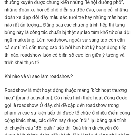
thường xuyên được chứng kiến những “lễ hội đường phố”,
những đoàn xe hơi cổ phô diễn sự độc đáo, sang cả, những
đoàn xe đạp đôi đầy màu sắc tươi trẻ hay những màn hoạt
náo rất ấn tượng… Đằng sau các chương trình tiếp thị tưng
bừng này là công tác chuẩn bị thật sự lao tâm khổ tứ của đội
ngũ marketing. Làm roadshow, ngoài sự sáng tạo còn cần
cả sự tỉ mỉ, cẩn trọng cao độ bởi hơn bất kỳ hoạt động tiếp
thị nào, roadshow luôn có biến số cực lớn giữa ý tưởng và
triển khai thực tế.
Khi nào và vì sao làm roadshow?
Roadshow là một hoạt động thuộc mảng “kích hoạt thương
hiệu” (brand activation). Có nhiều hình thức hoạt động được
gọi là roadshow. Ở đây, chỉ đề cập đến roadshow trong
phạm vi các sự kiện tiếp thị được tổ chức ở nhiều điểm công
cộng khác nhau, các điểm này được “nối” lại bằng quá trình
di chuyển của “đội quân” tiếp thị. Quá trình di chuyển đó