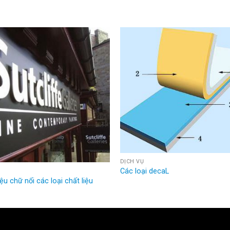
DỊCH VỤ
Các loại decaL
ệu chữ nổi các loại chất liệu